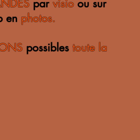
NDES
par
visio
ou sur
p en
photos.
TIONS
possibles
toute la