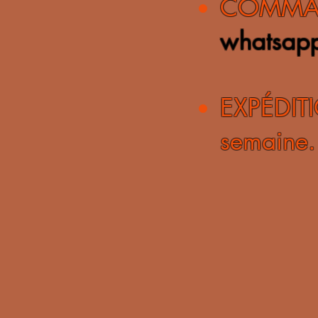
COMMA
whatsap
EXPÉDI
semaine.