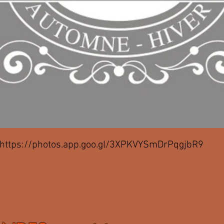
https://photos.app.goo.gl/3XPKVYSmDrPqgjbR9